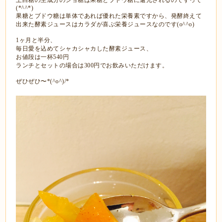
上白糖の主成分のショ糖は果糖とブドウ糖に還元されるのですって
(*^^*)
果糖とブドウ糖は単体であれば優れた栄養素ですから、発酵終えて
出来た酵素ジュースはカラダが喜ぶ栄養ジュースなのです(o^^o)
1ヶ月と半分、
毎日愛を込めてシャカシャカした酵素ジュース、
お値段は一杯540円
ランチとセットの場合は300円でお飲みいただけます。
ぜひぜひ〜*(^o^)/*