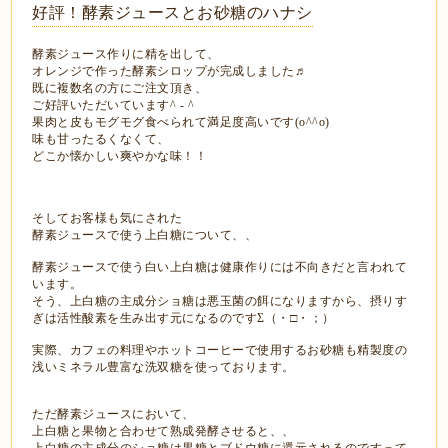
好評！酵素ジュースとお砂糖のハナシ
酵素ジュース作りに精を出して、
オレンジで作った酵素シロップが完成しました♬
既に複数名の方にご注文頂き、
ご好評いただいています^ - ^
果肉と皮もモグモグ食べられて満足度高いです(o^^o)
味も甘ったるくなくて、
どこか懐かしい爽やかな味！！
そしてお客様も気にされた
酵素ジュースで使う上白糖について、、
酵素ジュースで使う白い上白糖は健康作りには不向きだと言われて
います。
そう、上白糖の主成分ショ糖は悪玉菌の餌になりますから、摂りす
ぎは活性酸素を生み出す元になるのですΣ（・□・；）
実際、カフェの料理やホットコーヒーで使用するお砂糖も精製度の
浅いミネラル豊富な洗双糖を使っております。
ただ酵素ジュースにおいて、
上白糖と果物と合わせて熟成発酵させると、、