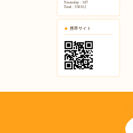
Yesterday :
107
Total :
350312
携帯サイト