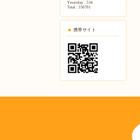
Yesterday :
534
Total :
350701
携帯サイト