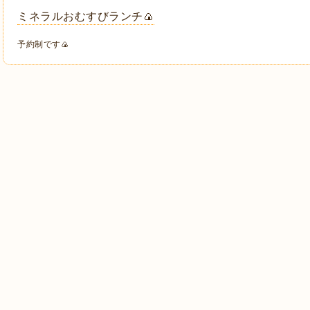
ミネラルおむすびランチ🍙
予約制です🍙