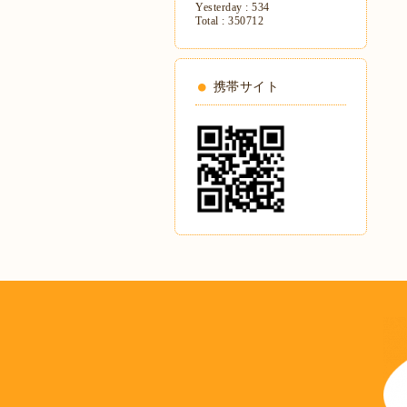
Yesterday :
534
Total :
350712
携帯サイト