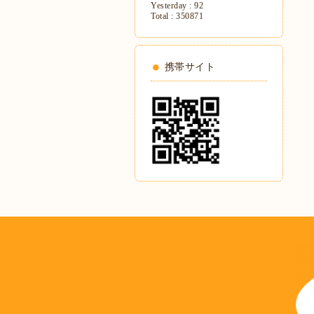
Yesterday :
92
Total :
350871
携帯サイト